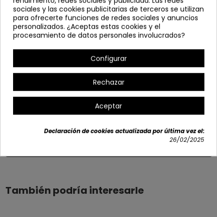
rendimiento, redes sociales y publicidad. Las redes
Medidas:
sociales y las cookies publicitarias de terceros se utilizan
Altura total: 89-105 cm
para ofrecerte funciones de redes sociales y anuncios
personalizados. ¿Aceptas estas cookies y el
Altura hasta el asiento: 61-82 cm
procesamiento de datos personales involucrados?
Ancho: 43 cm
Profundidad: 47 cm
Configurar
Opciones disponibles
Rechazar
Aceptar
Declaración de cookies actualizada por última vez el:
26/02/2025
Detalles del producto
También podría interesarle