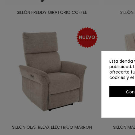
SILLÓN FREDDY GIRATORIO COFFEE
SILLÓN
NUEVO
Esta tienda 
publicidad. 
ofrecerte f
cookies y e
Con
SILLÓN OLAF RELAX ELÉCTRICO MARRÓN
SILLÓN MA