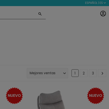
ESPAÑOL | ES
1
2
3
NUEVO
NUEVO