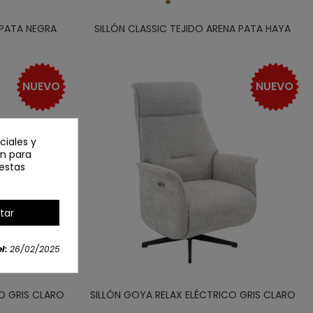
 PATA NEGRA
SILLÓN CLASSIC TEJIDO ARENA PATA HAYA
NUEVO
NUEVO
ciales y
an para
estas
tar
l:
26/02/2025
CO GRIS CLARO
SILLÓN GOYA RELAX ELÉCTRICO GRIS CLARO