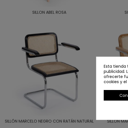
SILLON ABEL ROSA
S
Esta tienda 
publicidad. 
ofrecerte f
cookies y e
Con
SILLÓN MARCELO NEGRO CON RATÁN NATURAL
SILLÓN M