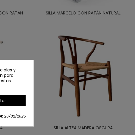
 CON RATAN
SILLA MARCELO CON RATÁN NATURAL
ciales y
an para
estas
tar
l:
26/02/2025
CA
SILLA ALTEA MADERA OSCURA