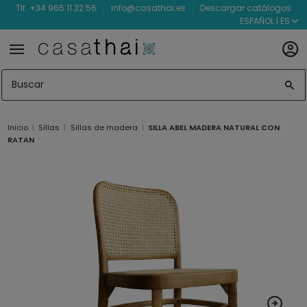
Tlf. +34 965 11 32 56
info@casathai.es
Descargar catálogos
ESPAÑOL | ES
Inicio
Sillas
Sillas de madera
SILLA ABEL MADERA NATURAL CON
RATAN