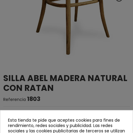
SILLA ABEL MADERA NATURAL
CON RATAN
1803
Referencia
Silla con estructura de
madera maciza de olmo
y
asiento
en rejilla trenzada de mimbre
Esta tienda te pide que aceptes cookies para fines de
rendimiento, redes sociales y publicidad. Las redes
ancho: 44 cm
sociales y las cookies publicitarias de terceros se utilizan