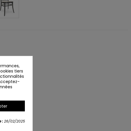
ormances,
ookies tiers
nctionnalités
 Acceptez-
données
pter
 :
26/02/2025