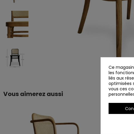
Ce magasin 
les fonction
liés aux rés
optimisées s
vous ces coo
Vous aimerez aussi
personnelle
Con