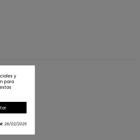
ciales y
an para
estas
tar
l:
26/02/2025