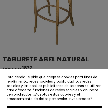
TABURETE ABEL NATURAL
1877
Referencia
Esta tienda te pide que aceptes cookies para fines de
Taburete con estructura de
madera maciza de
rendimiento, redes sociales y publicidad. Las redes
olmo
y
asiento en rejilla trenzada de mimbre
sociales y las cookies publicitarias de terceros se utilizan
para ofrecerte funciones de redes sociales y anuncios
Ancho: 44 cm
personalizados. ¿Aceptas estas cookies y el
Profundo: 41 cm
procesamiento de datos personales involucrados?
Alto: 109 cm