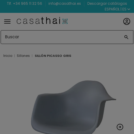
Tlf. +34 965 11 32 56
info@casathai.es
Descargar catálogos
ESPAÑOL | ES
Inicio
Sillones
SILLÓN PICASSO GRIS