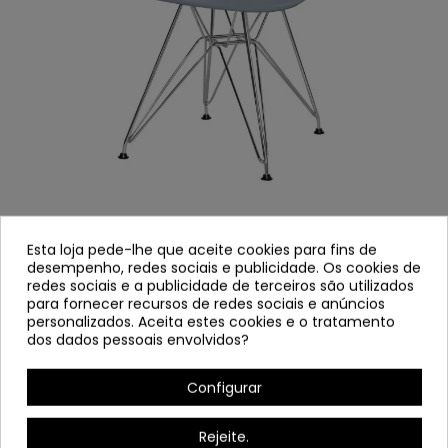
POLTRONA PICASSO CINZA
Esta loja pede-lhe que aceite cookies para fins de
desempenho, redes sociais e publicidade. Os cookies de
4111
Referência
redes sociais e a publicidade de terceiros são utilizados
para fornecer recursos de redes sociais e anúncios
personalizados. Aceita estes cookies e o tratamento
Cadeira de braço feita de polipropileno mate cinza.
dos dados pessoais envolvidos?
Pernas de metal cromadas.
Configurar
Serve desmantelado.
Largura: 62 cm
Rejeite.
Alto: 80 cm