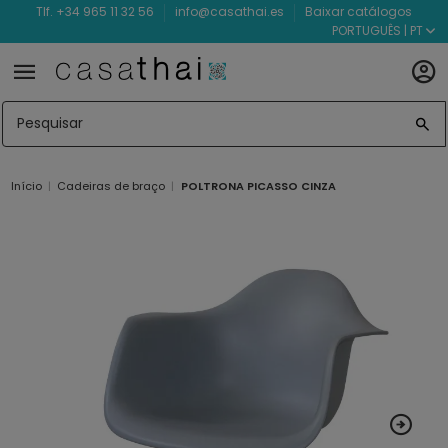
Tlf. +34 965 11 32 56
info@casathai.es
Baixar catálogos
PORTUGUÊS | PT
Início
Cadeiras de braço
POLTRONA PICASSO CINZA