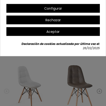
Alto: 85 cm | Altura hasta el asiento: 45 cm
Configurar
Profundo: 51 cm
Rechazar
Aceptar
Detalles del producto
Declaración de cookies actualizada por última vez el:
26/02/2025
También podría interesarle