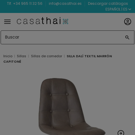
Tlf. +34 965 11 32 56
info@casathai.es
Descargar catálogos
ESPAÑOL | ES
Inicio
Sillas
Sillas de comedor
SILLA DALÍ TEXTIL MARRÓN
CAPITONÉ