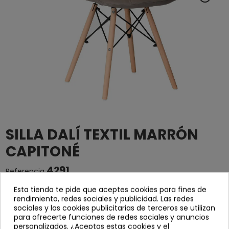
SILLA DALÍ TEXTIL MARRÓN
CAPITONÉ
4291
Referencia
Esta tienda te pide que aceptes cookies para fines de
Silla acolchada y tapizada en polipiel color marrón.
rendimiento, redes sociales y publicidad. Las redes
sociales y las cookies publicitarias de terceros se utilizan
Estructura de varillas metálicas de color negro y
para ofrecerte funciones de redes sociales y anuncios
patas de madera de haya.
personalizados. ¿Aceptas estas cookies y el