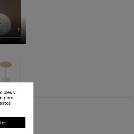
ciales y
an para
estas
tar