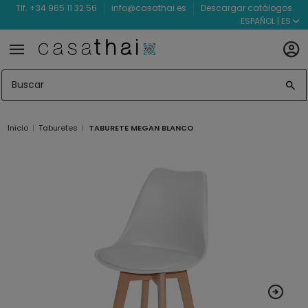
Tlf. +34 965 11 32 56
info@casathai.es
Descargar catálogos
ESPAÑOL | ES
Inicio
Taburetes
TABURETE MEGAN BLANCO