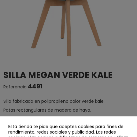
SILLA MEGAN VERDE KALE
4491
Referencia
Silla fabricada en polipropileno color verde kale.
Patas rectangulares de madera de haya.
Cojín fijo tapizado en polipiel.
Esta tienda te pide que aceptes cookies para fines de
Se sirve desmontada.
rendimiento, redes sociales y publicidad. Las redes
Ancho: 49 cm