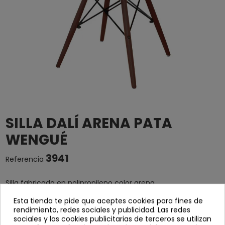
SILLA DALÍ ARENA PATA
WENGUÉ
3941
Referencia
Silla fabricada en polipropileno color arena.
Estructura de varillas metálicas de color negro y
Esta tienda te pide que aceptes cookies para fines de
rendimiento, redes sociales y publicidad. Las redes
patas de madera de color wengué.
sociales y las cookies publicitarias de terceros se utilizan