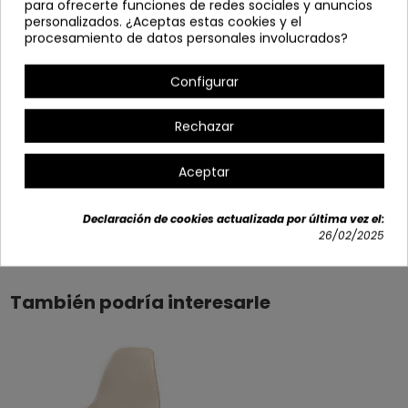
Se sirve desmontada.
para ofrecerte funciones de redes sociales y anuncios
personalizados. ¿Aceptas estas cookies y el
Ancho: 46,5 cm
procesamiento de datos personales involucrados?
Alto: 81 cm | Altura hasta el asiento: 42 cm
Configurar
Profundo: 50,5 cm
Peso asiento: 2,4 Kg | Peso silla: 3,90 Kg
Rechazar
Peso que soporta: hasta 150 Kg
Indicada para uso de alta frecuencia.
Aceptar
Declaración de cookies actualizada por última vez el:
Detalles del producto
26/02/2025
También podría interesarle