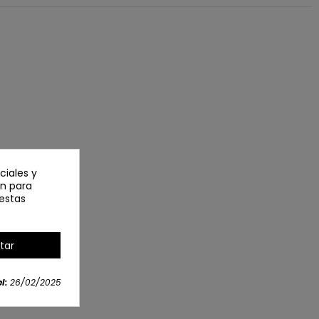
ciales y
an para
estas
tar
l:
26/02/2025