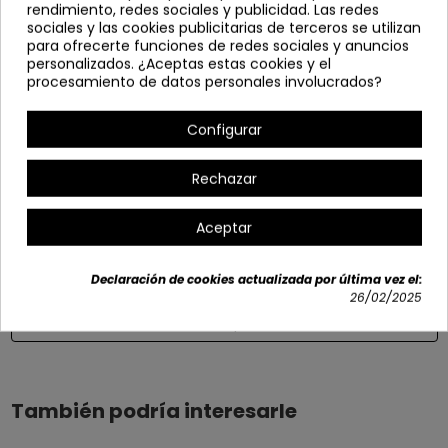
rendimiento, redes sociales y publicidad. Las redes
Se sirve desmontada.
sociales y las cookies publicitarias de terceros se utilizan
para ofrecerte funciones de redes sociales y anuncios
Ancho: 120 cm
personalizados. ¿Aceptas estas cookies y el
Alto: 75 cm
procesamiento de datos personales involucrados?
Profundo: 120 cm
Configurar
Diámetro pie: 49 cm
Opciones disponibles
Rechazar
Aceptar
Declaración de cookies actualizada por última vez el:
26/02/2025
Detalles del producto
También podría interesarle