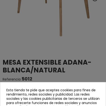
MESA EXTENSIBLE ADANA-
BLANCA/NATURAL
5012
Referencia
Esta tienda te pide que aceptes cookies para fines de
Mesa extensible en color blanco
rendimiento, redes sociales y publicidad. Las redes
Patas en madera natural
sociales y las cookies publicitarias de terceros se utilizan
para ofrecerte funciones de redes sociales y anuncios
Medidas 120x80x75