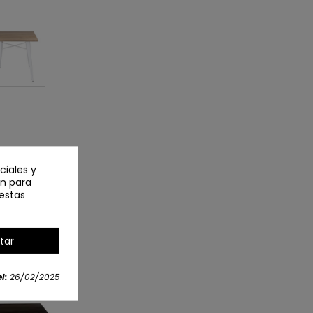
ciales y
an para
estas
tar
QUIDACIÓN
l:
26/02/2025