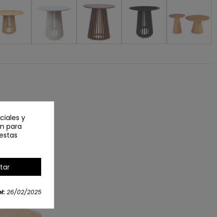
ciales y
an para
estas
tar
l:
26/02/2025