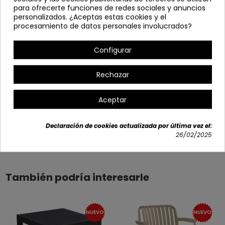
para ofrecerte funciones de redes sociales y anuncios
Ancho: 72,5 cm
personalizados. ¿Aceptas estas cookies y el
Profundo: 72,5 cm
procesamiento de datos personales involucrados?
Alto: 74,5 cm
Configurar
Opciones disponibles
Rechazar
Aceptar
Declaración de cookies actualizada por última vez el:
Detalles del producto
26/02/2025
También podría interesarle
NUEVO
NUEVO