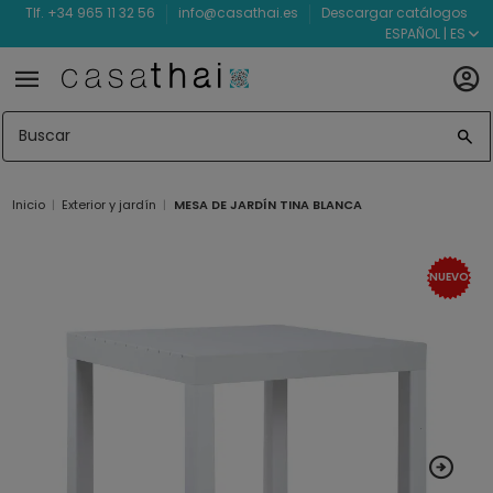
Tlf. +34 965 11 32 56
info@casathai.es
Descargar catálogos
ESPAÑOL | ES
Inicio
Exterior y jardín
MESA DE JARDÍN TINA BLANCA
NUEVO