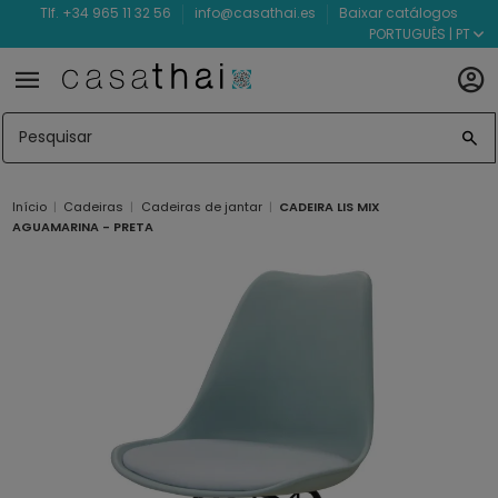
Tlf. +34 965 11 32 56
info@casathai.es
Baixar catálogos
PORTUGUÊS | PT
Início
Cadeiras
Cadeiras de jantar
CADEIRA LIS MIX
AGUAMARINA - PRETA