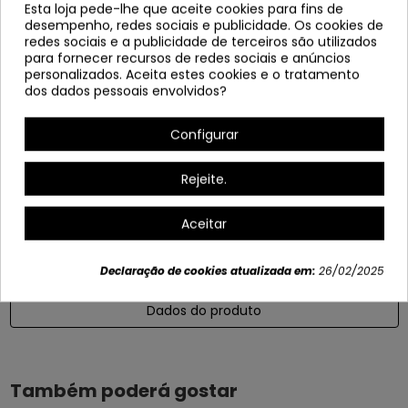
Esta loja pede-lhe que aceite cookies para fins de
Pernas de metal pintadas com tinta epóxi
desempenho, redes sociais e publicidade. Os cookies de
Estrutura de haste de metal
redes sociais e a publicidade de terceiros são utilizados
para fornecer recursos de redes sociais e anúncios
Largura:49 cm
personalizados. Aceita estes cookies e o tratamento
Profundidade:50 cm
dos dados pessoais envolvidos?
Alto: 83 cm
Configurar
Altura para o assento: 46 cm
Variants
Rejeite.
+4
Aceitar
Declaração de cookies atualizada em:
26/02/2025
Dados do produto
Também poderá gostar