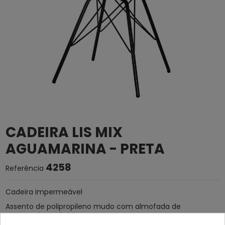
CADEIRA LIS MIX
AGUAMARINA - PRETA
4258
Referência
Cadeira impermeável
Assento de polipropileno mudo com almofada de
aquamarina polipiel