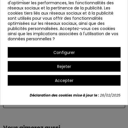
d'optimiser les performances, les fonctionnalités des
réseaux sociaux et la pertinence de la publicité. Les
Pieds en métal peints avec peinture époxy
cookies tiers liés aux réseaux sociaux et à la publicité
Structure métallique
sont utilisés pour vous offrir des fonctionnalités
optimisées sur les réseaux sociaux, ainsi que des
Largeur:49 cm
publicités personnalisées. Acceptez-vous ces cookies
Profondeur : 50 cm
ainsi que les implications associées à l'utilisation de vos
données personnelles ?
Hauteur: 83 cm
Hauteur sur le siège: 46 cm
Configurer
Variants
Rejeter
+4
Accepter
Déclaration des cookies mise à jour le :
26/02/2025
Détails du produit
Vous aimerez aussi