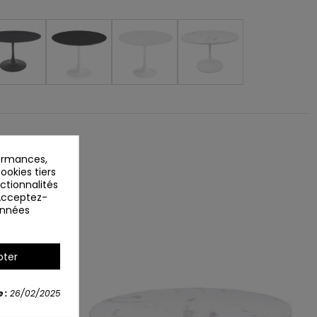
ormances,
ookies tiers
nctionnalités
 Acceptez-
données
pter
 :
26/02/2025