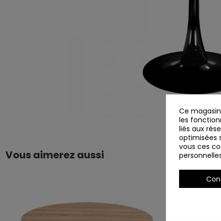
Ce magasin 
les fonction
liés aux rés
optimisées s
vous ces coo
Vous aimerez aussi
personnelle
Con