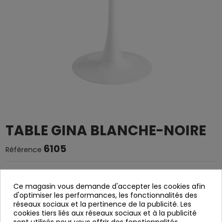
TABLE GINA BLANCHE-NOIRE
6105
Référence
Tableau Gina
Ce magasin vous demande d'accepter les cookies afin
Table à manger White-Negra
d'optimiser les performances, les fonctionnalités des
MDF cover
réseaux sociaux et la pertinence de la publicité. Les
cookies tiers liés aux réseaux sociaux et à la publicité
Canard mécanique
sont utilisés pour vous offrir des fonctionnalités