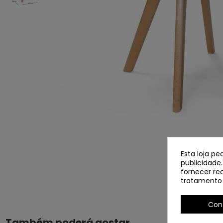
Esta loja p
publicidade.
fornecer rec
tratamento 
Con
Também poderá gostar