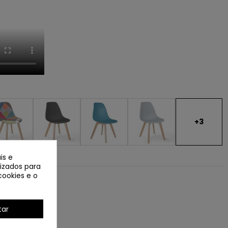
+3
is e
lizados para
cookies e o
roduto
tar