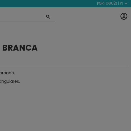
PORTUGUÊS | PT
N BRANCA
 branco.
angulares.