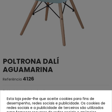
POLTRONA DALÍ
AGUAMARINA
4126
Referência
Cadeira de braço feita de polipropileno
Esta loja pede-lhe que aceite cookies para fins de
Estrutura de hastes de metal preto e
desempenho, redes sociais e publicidade. Os cookies de
pernas de madeira de faia.
redes sociais e a publicidade de terceiros são utilizados