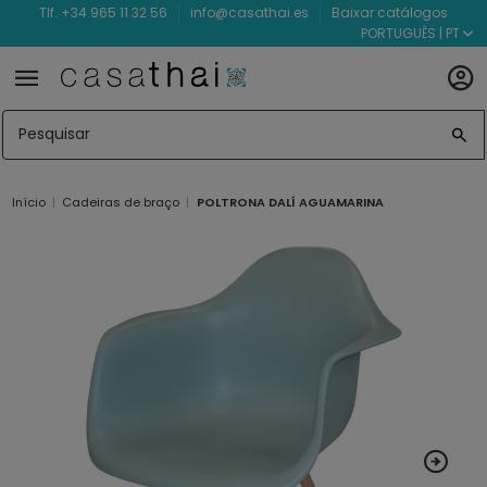
Tlf. +34 965 11 32 56
info@casathai.es
Baixar catálogos
PORTUGUÊS | PT
Início
Cadeiras de braço
POLTRONA DALÍ AGUAMARINA