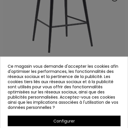
Ce magasin vous demande d'accepter les cookies afin
d'optimiser les performances, les fonctionnalités des
TABOURET TEBAS GRIS CLAIR
réseaux sociaux et la pertinence de la publicité. Les
cookies tiers liés aux réseaux sociaux et à la publicité
6030
Référence
sont utilisés pour vous offrir des fonctionnalités
optimisées sur les réseaux sociaux, ainsi que des
publicités personnalisées. Acceptez-vous ces cookies
Tabouret gris clair.
ainsi que les implications associées à l'utilisation de vos
données personnelles ?
Siège textile avec intérieur
le contreplaqué et la mousse.
Configurer
Les jambes en métal noir.