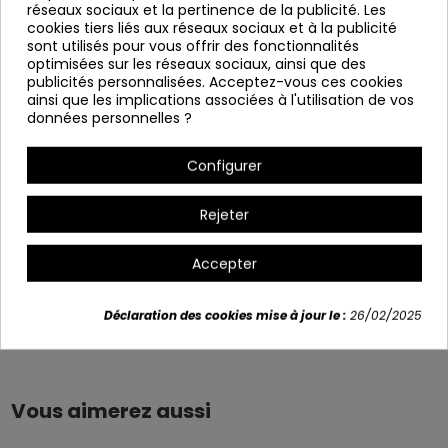
réseaux sociaux et la pertinence de la publicité. Les
Mesures:
cookies tiers liés aux réseaux sociaux et à la publicité
sont utilisés pour vous offrir des fonctionnalités
Hauteur totale : 89-105 cm
optimisées sur les réseaux sociaux, ainsi que des
Hauteur sur le siège: 61-82 cm
publicités personnalisées. Acceptez-vous ces cookies
ainsi que les implications associées à l'utilisation de vos
Largeur: 43 cm
données personnelles ?
Profondeur : 47 cm
Configurer
Variants
Rejeter
Accepter
Déclaration des cookies mise à jour le :
26/02/2025
Détails du produit
Vous aimerez aussi