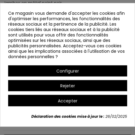
Jambes en métal peint noir.
Il est servi démantelé.
Ce magasin vous demande d'accepter les cookies afin
d'optimiser les performances, les fonctionnalités des
Mesures:
réseaux sociaux et la pertinence de la publicité. Les
Haut: 76 cm
cookies tiers liés aux réseaux sociaux et à la publicité
sont utilisés pour vous offrir des fonctionnalités
Largeur: 140 cm
optimisées sur les réseaux sociaux, ainsi que des
publicités personnalisées. Acceptez-vous ces cookies
Profonde: 90 cm
ainsi que les implications associées à l'utilisation de vos
Recommandations d'utilisation et de nettoyage
données personnelles ?
Évitez les produits et éléments abrasifs avec des adhésifs ou
des adhésifs, car ils peuvent endommager la surface.
Configurer
Nettoyer uniquement avec un chiffon doux humidifié dans
l'eau et séchez correctement après le nettoyage.
Rejeter
Variants
Accepter
Déclaration des cookies mise à jour le :
26/02/2025