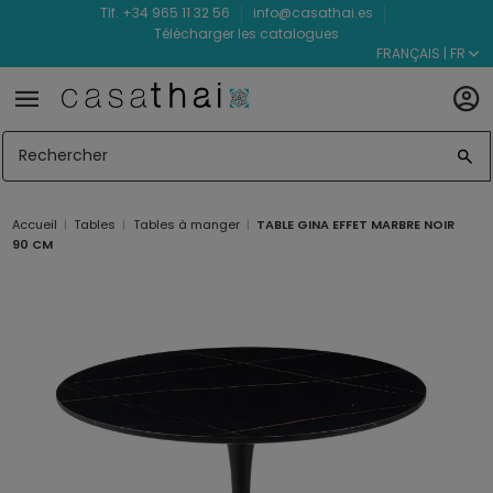
Tlf. +34 965 11 32 56
info@casathai.es
Télécharger les catalogues
FRANÇAIS | FR
Accueil
Tables
Tables à manger
TABLE GINA EFFET MARBRE NOIR
90 CM