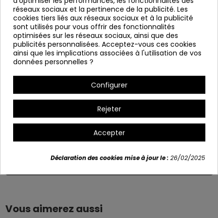
d'optimiser les performances, les fonctionnalités des
Patte en métal noir.
réseaux sociaux et la pertinence de la publicité. Les
cookies tiers liés aux réseaux sociaux et à la publicité
Ça sert à démanteler.
sont utilisés pour vous offrir des fonctionnalités
Largeur: 90 cm
optimisées sur les réseaux sociaux, ainsi que des
publicités personnalisées. Acceptez-vous ces cookies
Hauteur: 75 cm
ainsi que les implications associées à l'utilisation de vos
données personnelles ?
Profondeur : 90 cm
Diamètre du pied: 49 cm
Configurer
Variants
Rejeter
+2
Accepter
Déclaration des cookies mise à jour le :
26/02/2025
Détails du produit
Vous aimerez aussi