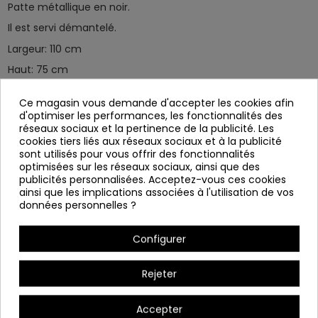
Patte métallique en noir.
Il est servi démantelé.
Largeur: 110 cm
Haut: 75 cm
Profond: 110 cm
Ce magasin vous demande d'accepter les cookies afin
Diamètre Foot: 65 cm
d'optimiser les performances, les fonctionnalités des
réseaux sociaux et la pertinence de la publicité. Les
Recommandations d'utilisation et de nettoyage
cookies tiers liés aux réseaux sociaux et à la publicité
Évitez les produits et éléments abrasifs avec des adhésifs ou
sont utilisés pour vous offrir des fonctionnalités
des adhésifs, car ils peuvent endommager la surface.
optimisées sur les réseaux sociaux, ainsi que des
publicités personnalisées. Acceptez-vous ces cookies
Nettoyer uniquement avec un chiffon doux humidifié dans
ainsi que les implications associées à l'utilisation de vos
l'eau et séchez correctement après le nettoyage.
données personnelles ?
Configurer
Rejeter
Accepter