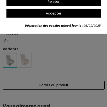
Rejeter
Poids brut (G.W.):
35.5 kg
Accepter
Tension:
Déclaration des cookies mise à jour le :
26/02/2025
29v
Puissance:
1,8a
Variants
Détails du produit
Vous aimerez aussi