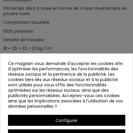
Printemps dans S, base en forme de V avec revêtement en
poudre noire.
Composition tissulaire:
100% polyester
Densité de mousse:
18 + 25 + 32 + 22 kg / m³
Poids net (N.W.):
Ce magasin vous demande d'accepter les cookies afin
31,3 kg
d'optimiser les performances, les fonctionnalités des
réseaux sociaux et la pertinence de la publicité. Les
Dimensions du produit:
cookies tiers liés aux réseaux sociaux et à la publicité
Mode fermé: 74 × 81,5 × 117 cm
sont utilisés pour vous offrir des fonctionnalités
optimisées sur les réseaux sociaux, ainsi que des
Mode étendu: 74 × 165,5 × 80 cm
publicités personnalisées. Acceptez-vous ces cookies
Taille du siège: largeur 50 × profondeur 50,5 × hauteur 47
ainsi que les implications associées à l'utilisation de vos
cm
données personnelles ?
Hauteur de l'accoudoir: 64 cm
Configurer
Dimensions de l'emballage:
92 × 76 × 52,5 cm