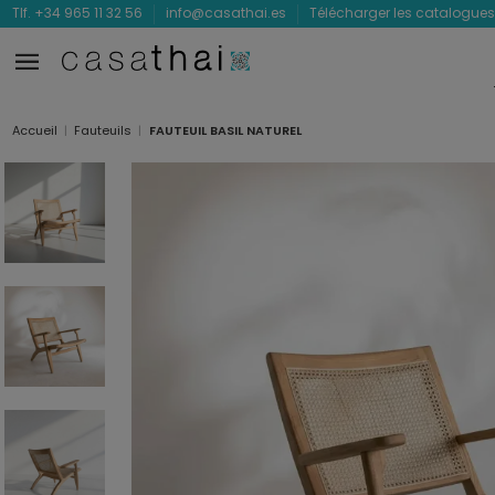
Tlf. +34 965 11 32 56
info@casathai.es
Télécharger les catalogues
Accueil
Fauteuils
FAUTEUIL BASIL NATUREL