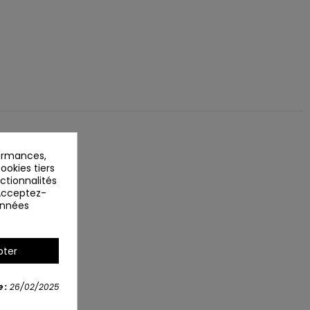
ormances,
ookies tiers
nctionnalités
 Acceptez-
données
pter
 :
26/02/2025