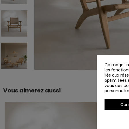
Ce magasin 
les fonction
liés aux rés
optimisées s
vous ces coo
Vous aimerez aussi
personnelle
Con