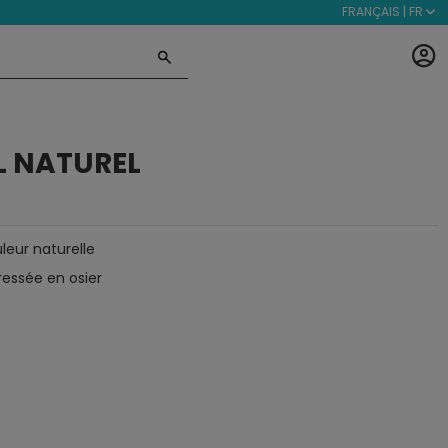
FRANÇAIS | FR
L NATUREL
leur naturelle
tressée en osier