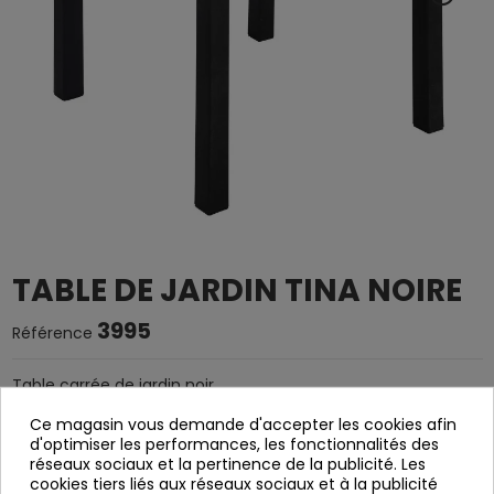
TABLE DE JARDIN TINA NOIRE
3995
Référence
Table carrée de jardin noir.
Fabriqué en polypropylène, avec protection UV ( rayons
Ce magasin vous demande d'accepter les cookies afin
ultraviolets)
d'optimiser les performances, les fonctionnalités des
réseaux sociaux et la pertinence de la publicité. Les
Mesures:
cookies tiers liés aux réseaux sociaux et à la publicité