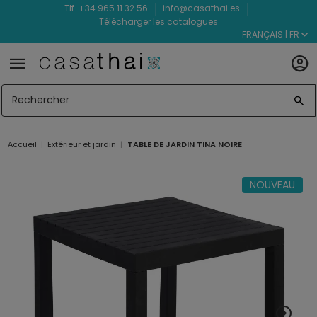
Tlf. +34 965 11 32 56
info@casathai.es
Télécharger les catalogues
FRANÇAIS | FR
Accueil
Extérieur et jardin
TABLE DE JARDIN TINA NOIRE
NOUVEAU