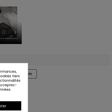
ormances,
ookies tiers
nctionnalités
 Acceptez-
données
pter