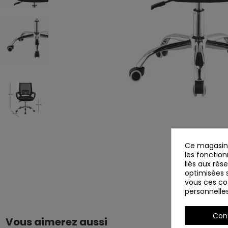
Ce magasin 
les fonction
liés aux rés
optimisées s
vous ces coo
personnelle
Con
Vous aimerez aussi