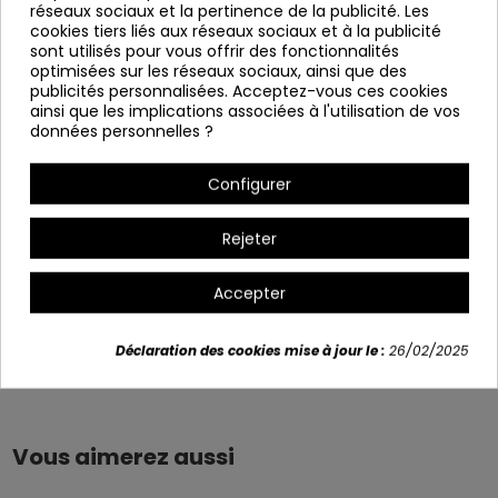
réseaux sociaux et la pertinence de la publicité. Les
Sols en bois de hêtre.
cookies tiers liés aux réseaux sociaux et à la publicité
sont utilisés pour vous offrir des fonctionnalités
Mesures:
optimisées sur les réseaux sociaux, ainsi que des
Profondeur : 50,5 cm
publicités personnalisées. Acceptez-vous ces cookies
ainsi que les implications associées à l'utilisation de vos
Largeur: 50 cm
données personnelles ?
Hauteur: 90 cm
Configurer
Variants
Rejeter
Accepter
Déclaration des cookies mise à jour le :
26/02/2025
Détails du produit
Vous aimerez aussi