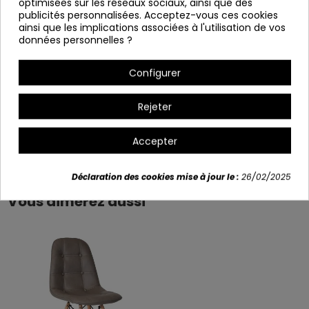
optimisées sur les réseaux sociaux, ainsi que des
jambes en bois de hêtre.
publicités personnalisées. Acceptez-vous ces cookies
Ça sert à démanteler.
ainsi que les implications associées à l'utilisation de vos
données personnelles ?
Largeur: 43,5 cm
Hauteur: 84,5 cm Δ Hauteur au siège: 45.5 cm
Configurer
Profondeur : 52 cm
Rejeter
Détails du produit
Accepter
Déclaration des cookies mise à jour le :
26/02/2025
Vous aimerez aussi