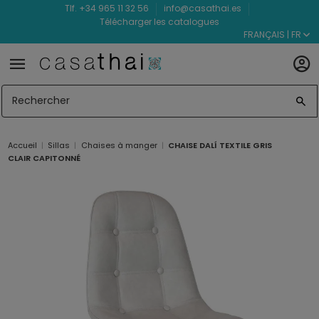
Tlf. +34 965 11 32 56
info@casathai.es
Télécharger les catalogues
FRANÇAIS | FR
Accueil
Sillas
Chaises à manger
CHAISE DALÍ TEXTILE GRIS
CLAIR CAPITONNÉ