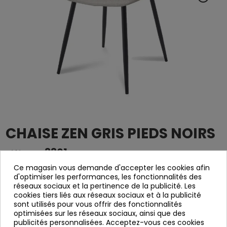
CHAISE ZEN GRIS PIEDS NOIRS
3301
Référence
Ce magasin vous demande d'accepter les cookies afin
d'optimiser les performances, les fonctionnalités des
Chaise gris rembourrée.
réseaux sociaux et la pertinence de la publicité. Les
Plaques métalliques peintes en noir.
cookies tiers liés aux réseaux sociaux et à la publicité
sont utilisés pour vous offrir des fonctionnalités
Ça sert à démanteler.
optimisées sur les réseaux sociaux, ainsi que des
Largeur: 44,5 cm
publicités personnalisées. Acceptez-vous ces cookies