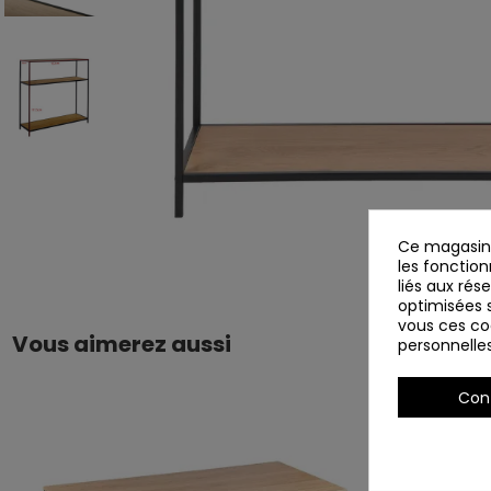
Ce magasin 
les fonction
liés aux rés
optimisées s
vous ces coo
Vous aimerez aussi
personnelle
Con