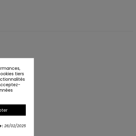
ormances,
ookies tiers
nctionnalités
 Acceptez-
données
pter
 :
26/02/2025