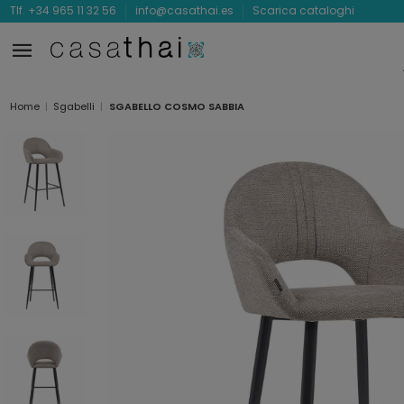
Tlf. +34 965 11 32 56
info@casathai.es
Scarica cataloghi
Home
Sgabelli
SGABELLO COSMO SABBIA