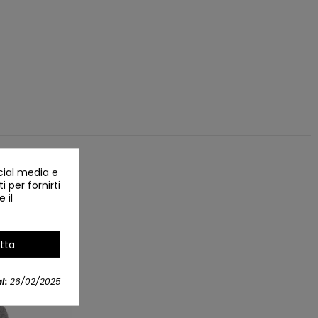
cial media e
i per fornirti
 il
tta
NUOVO
l:
26/02/2025