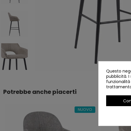
Questo negoz
pubblicità. I
funzionalità
trattamento 
Potrebbe anche piacerti
Con
NUOVO