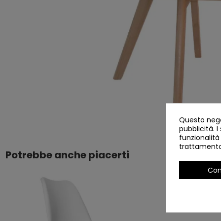
Questo negoz
pubblicità. I
funzionalità
trattamento 
Potrebbe anche piacerti
Con