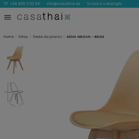
Tlf. +34 965 11 32 56
info@casathai.es
Scarica cataloghi
Home
Sillas
Sedie da pranzo
SEDIA MEGAN - BEIGE