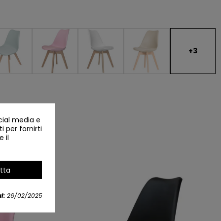
+3
cial media e
i per fornirti
 il
tta
l:
26/02/2025