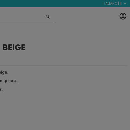
ITALIANO | IT
 BEIGE
eige.
angolare.
l.