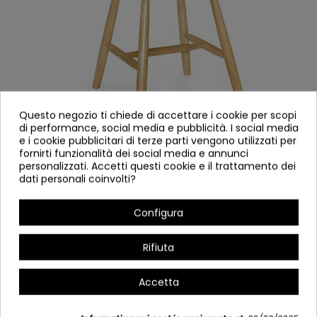
Questo negozio ti chiede di accettare i cookie per scopi
di performance, social media e pubblicità. I social media
e i cookie pubblicitari di terze parti vengono utilizzati per
fornirti funzionalità dei social media e annunci
personalizzati. Accetti questi cookie e il trattamento dei
SEDIA WOOD NATURALE
dati personali coinvolti?
LACCATO
Configura
5008
Riferimento
Rifiuta
Sedia naturale in legno di gomma laccato.
Larghezza: 44 cm
Accetta
Profondo: 42,5 cm