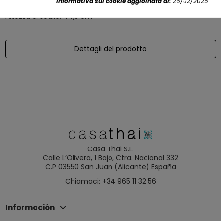
Alto: 85,5 cm
Informativa sui cookie aggiornata al:
26/02/2025
Altezza al sedile: 44,5 cm
Dettagli del prodotto
Casa Thai S.L.
Calle L’Olivera, 1 Bajo, Ctra. Nacional 332
C.P 03550 San Juan (Alicante) España
Chiamaci: +34 965 11 32 56
Información