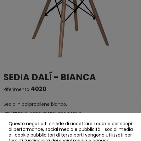
SEDIA DALÍ - BIANCA
4020
Riferimento
Sedia in polipropilene bianco.
Struttura di barre metalliche nere e
gambe in legno di faggio.
Questo negozio ti chiede di accettare i cookie per scopi
di performance, social media e pubblicità. I social media
Serve smantellato.
e i cookie pubblicitari di terze parti vengono utilizzati per
fornirti funzionalità dei social media e annunci
Larghezza: 46,5 cm