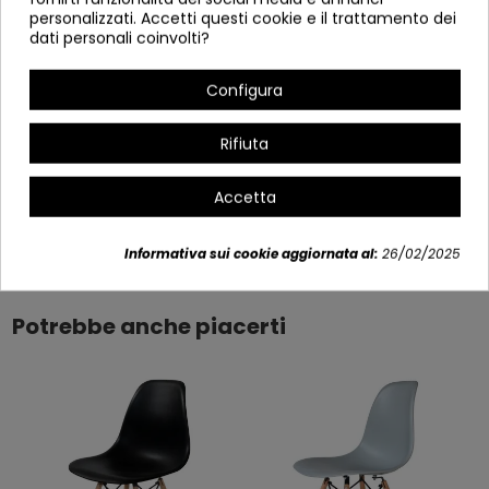
personalizzati. Accetti questi cookie e il trattamento dei
Altezza: 81 cm 日本語 Altezza al sedile: 42 cm
dati personali coinvolti?
Profondo: 50,5 cm
Configura
Peso della seduta: 2,4 Kg Δ Sedia del peso: 3,90 Kg
Peso da sostenere: fino a 120 Kg
Rifiuta
Indicato per uso ad alta frequenza.
Accetta
Dettagli del prodotto
Informativa sui cookie aggiornata al:
26/02/2025
Potrebbe anche piacerti