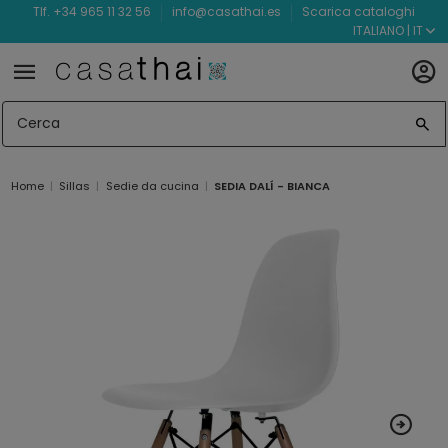
Tlf. +34 965 11 32 56
info@casathai.es
Scarica cataloghi
ITALIANO | IT
Home
Sillas
Sedie da cucina
SEDIA DALÍ - BIANCA