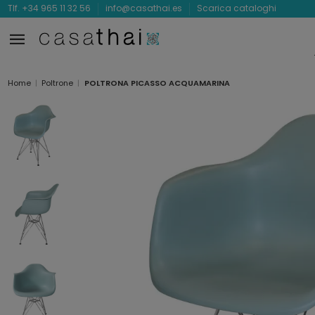
Tlf. +34 965 11 32 56
info@casathai.es
Scarica cataloghi
Home
Poltrone
POLTRONA PICASSO ACQUAMARINA