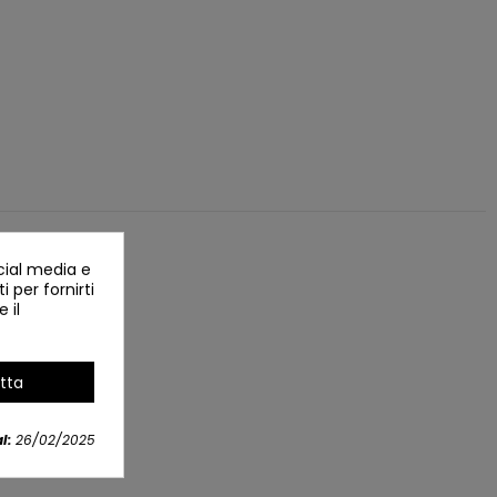
cial media e
i per fornirti
 il
tta
l:
26/02/2025