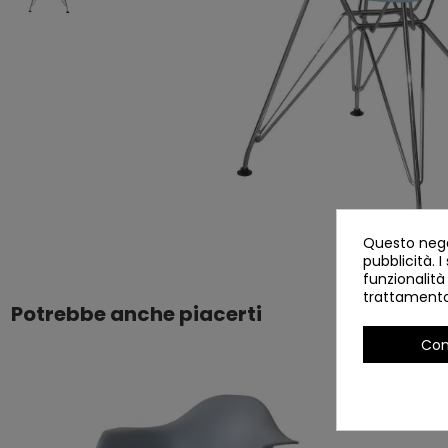
Questo negoz
pubblicità. I
funzionalità
trattamento 
Potrebbe anche piacerti
Con