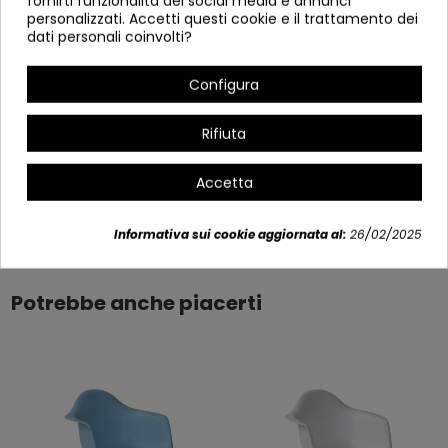
fornirti funzionalità dei social media e annunci
Serve smantellato.
personalizzati. Accetti questi cookie e il trattamento dei
Larghezza: 43 cm
dati personali coinvolti?
Alto: 56 cm
Configura
Profondo: 40,5 cm
Altezza seduta: 30 cm
Rifiuta
Altezza braccio: 47 cm
Accetta
Dettagli del prodotto
Informativa sui cookie aggiornata al:
26/02/2025
Potrebbe anche piacerti