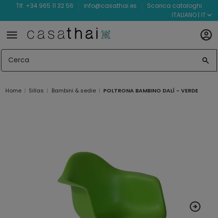
Tlf. +34 965 11 32 56
info@casathai.es
Scarica cataloghi
ITALIANO | IT
Home
Sillas
Bambini & sedie
POLTRONA BAMBINO DALÍ - VERDE