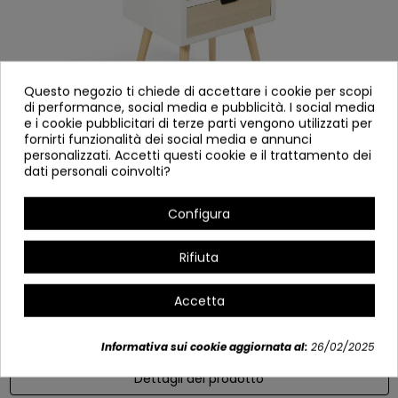
Questo negozio ti chiede di accettare i cookie per scopi
di performance, social media e pubblicità. I social media
e i cookie pubblicitari di terze parti vengono utilizzati per
fornirti funzionalità dei social media e annunci
personalizzati. Accetti questi cookie e il trattamento dei
dati personali coinvolti?
COMODINO HAITI 3 CASSETTI
Configura
2525
Riferimento
Rifiuta
Tavolino bianco con tre cassetti e gambe in colore naturale.
Accetta
40*34*68
Informativa sui cookie aggiornata al:
26/02/2025
Dettagli del prodotto