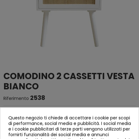
COMODINO 2 CASSETTI VESTA
BIANCO
2538
Riferimento
MESITA 2 CAJONES VESTA BLANCA
Questo negozio ti chiede di accettare i cookie per scopi
MESITAS
di performance, social media e pubblicità. I social media
e i cookie pubblicitari di terze parti vengono utilizzati per
FABRICADA IN MDF CHAPA DE MADERA DE FRESNO IN COLOR
fornirti funzionalità dei social media e annunci
BLANCO, RATAN E PATA IN PINO COLOR BLANCO