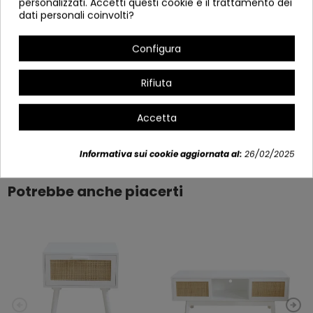
personalizzati. Accetti questi cookie e il trattamento dei
MESITA 2 CAJONE
dati personali coinvolti?
(VESTA)
Configura
REF 2538
40X30X57CM
Rifiuta
Accetta
Dettagli del prodotto
Informativa sui cookie aggiornata al:
26/02/2025
Potrebbe anche piacerti